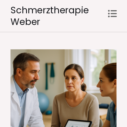
Skip
Schmerztherapie
to
Weber
content